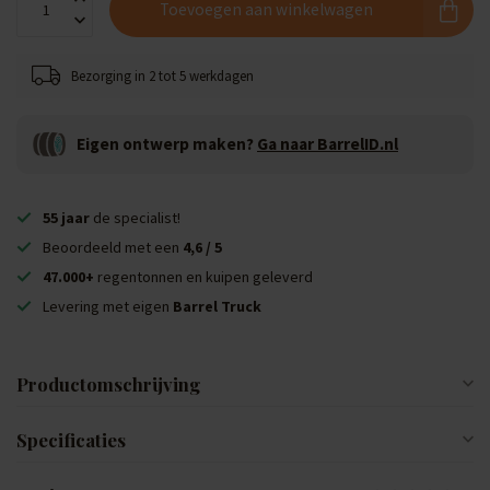
Toevoegen aan winkelwagen
Bezorging in 2 tot 5 werkdagen
Eigen ontwerp maken?
Ga naar BarrelID.nl
55 jaar
de specialist!
Beoordeeld met een
4,6 / 5
47.000+
regentonnen en kuipen geleverd
Levering met eigen
Barrel Truck
Productomschrijving
Specificaties