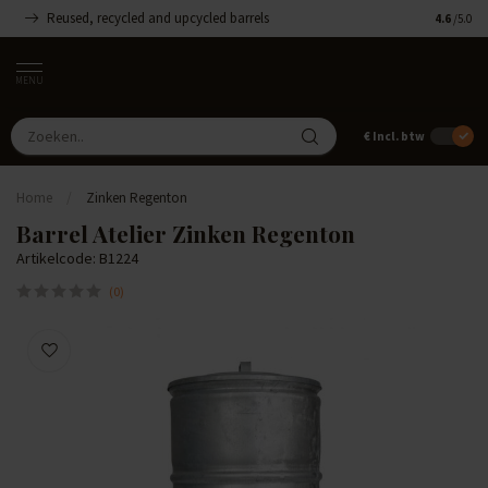
Reused, recycled and upcycled barrels
Handgemaa
4.6
/5.0
MENU
€
Incl. btw
Home
/
Zinken Regenton
Barrel Atelier Zinken Regenton
Artikelcode: B1224
(0)