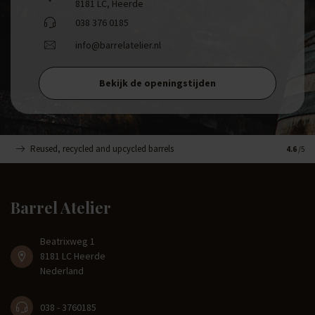
8181 LC, Heerde
038 376 0185
info@barrelatelier.nl
Bekijk de openingstijden
Reused, recycled and upcycled barrels
Handge
4.6
/5
Barrel Atelier
Beatrixweg 1
8181 LC Heerde
Nederland
038 - 3760185