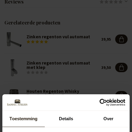
Reviews
Gerelateerde producten
Zinken regenton vul automaat
39,95
Zinken regenton vul automaat
met klep
39,50
Houten Regenton Whisky
"Lowland Deluxe" 190L
229,00
Toestemming
Details
Over
Houten Regenton Whisky
"Lowland Deluxe" los deksel 190L
245,00