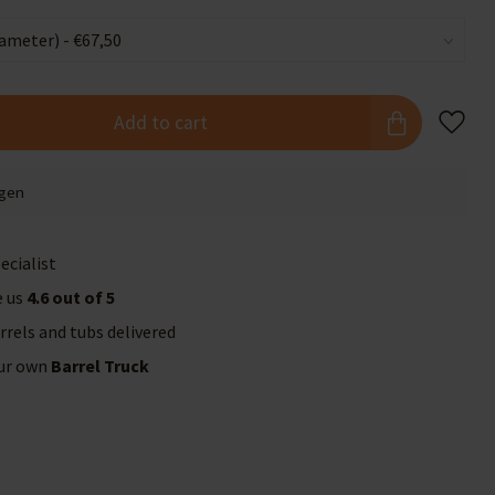
Add to cart
agen
ecialist
e us
4.6 out of 5
rrels and tubs delivered
our own
Barrel Truck