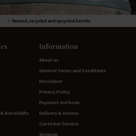
Reused, recycled and upcycled barrels
ies
Information
About us
General Terms and Conditions
Disclaimer
Privacy Policy
Payment methods
& BarrelGifts
Delivery & returns
Customer Service
Sitemap