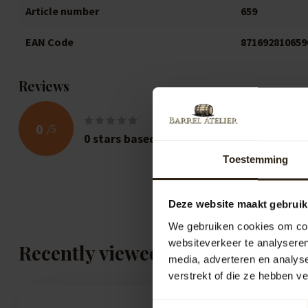
Article number
659
EAN Code
871692810659
Reviews
0
/
5
0
stars based on
0
reviews
Toestemming
Deze website maakt gebruik
We gebruiken cookies om cont
websiteverkeer te analyseren
Recently viewed
media, adverteren en analys
verstrekt of die ze hebben v
Toestemmingsselectie