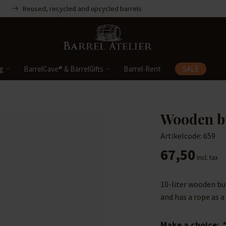
Reused, recycled and upcycled barrels
ng
BarrelCave® & BarrelGifts
Barrel-Rent
SALE
Wooden b
Artikelcode: 659
67,50
Incl. tax
10-liter wooden buc
and has a rope as a
Make a choice:
*