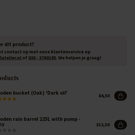
r dit product?
t contact op met onze klantenservice op
atelier.nl
of
038 - 3760185
. We helpen je graag!
roducts
oden bucket (Oak) 'Dark oil'
84,50
oden rain barrel 225L with pump -
py
312,50