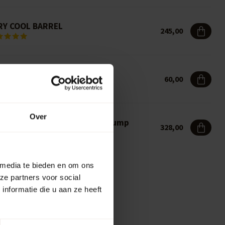
RY COOL BARREL
245,00
RY COOL BARREL - Rent
60,00
Over
oden rain barrel 225L with pump
328,00
 media te bieden en om ons
ze partners voor social
nformatie die u aan ze heeft