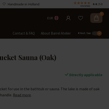
Handmade in Holland
4.6
/5.0
reviews
0
EUR
Contact & FAQ
About Barrel Atelier
€
Incl. tax
ucket Sauna (Oak)
Directly applicable
ket for use in the bathtub or sauna. The lake is made of oak
 handle.
Read more
.