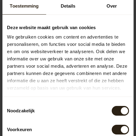
Toestemming
Details
Over
VERY COOL BARREL - Rent
60,00
Deze website maakt gebruik van cookies
We gebruiken cookies om content en advertenties te
personaliseren, om functies voor social media te bieden
en om ons websiteverkeer te analyseren. Ook delen we
Vragen over dit product?
informatie over uw gebruik van onze site met onze
Neem gerust contact op met onze klantenservice op
partners voor social media, adverteren en analyse. Deze
info@barrelatelier.nl
of
038 - 3760185
. We helpen je graag!
partners kunnen deze gegevens combineren met andere
informatie die u aan ze heeft verstrekt of die ze hebben
verzameld op basis van uw gebruik van hun services.
Recently viewed
Toestemmingsselectie
Noodzakelijk
Voorkeuren