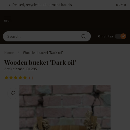
Reused, recycled and upcycled barrels
Handmade
4.6
/5.0
MENU
€
Incl. tax
Home
/
Wooden bucket 'Dark oil'
Wooden bucket 'Dark oil'
Artikelcode: B1295
(1)