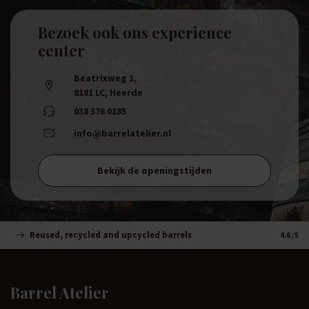
Bezoek ook ons experience
center
Beatrixweg 1
,
8181 LC, Heerde
038 376 0185
info@barrelatelier.nl
Bekijk de openingstijden
Reused, recycled and upcycled barrels
Handm
4.6
/5
Barrel Atelier