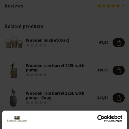
Reviews
Related products
Wooden bucket(Oak)
67,50
Wooden rain barrel 225L with
pump
328,00
Wooden rain barrel 225L with
pump - Copy
312,50
VERY COOL BARREL
245,00