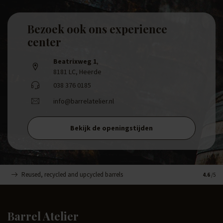
Bezoek ook ons experience
center
Beatrixweg 1
,
8181 LC, Heerde
038 376 0185
info@barrelatelier.nl
Bekijk de openingstijden
Reused, recycled and upcycled barrels
Handge
4.6
/5
Barrel Atelier