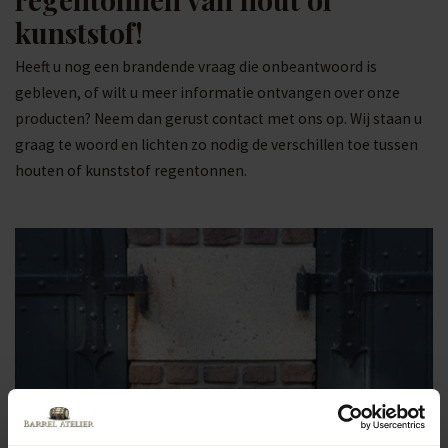
kunststof!
Heeft u nog een brandende vraag die onbeantwoord is
gebleven, of wilt u meer informatie ontvangen over onze
producten? Neem dan gerust contact met ons op. Wij staan u
graag te woord en lichten zo nodig de verschillen toe tussen
houten of kunststof regentonnen.