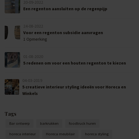
20-09-2022
Een regenton aansluiten op de regenpijp
24-08-2022
Voor een regenton subsidie aanvragen
1 Opmerking
01-08-2020
5 redenen om voor een houten regenton te kiezen
04-03-2019
5 creatieve interieur styling ideeën voor Horeca en
Winkels
Tags
Bar ontwerp
barkrukken
foodtruck huren
horeca interieur
Horeca meubilair
horeca styling