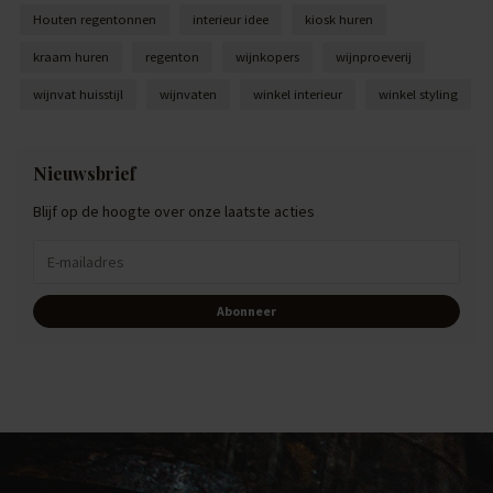
Houten regentonnen
interieur idee
kiosk huren
kraam huren
regenton
wijnkopers
wijnproeverij
wijnvat huisstijl
wijnvaten
winkel interieur
winkel styling
Nieuwsbrief
Blijf op de hoogte over onze laatste acties
Abonneer