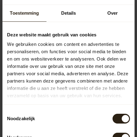
Wijnvat Statafel "Ruby" Light
515,00
Toestemming
Details
Over
Wijnvat tafeltje "Shiraz"
287,50
Deze website maakt gebruik van cookies
We gebruiken cookies om content en advertenties te
personaliseren, om functies voor social media te bieden
en om ons websiteverkeer te analyseren. Ook delen we
Vragen over dit product?
informatie over uw gebruik van onze site met onze
Neem gerust contact op met onze klantenservice op
partners voor social media, adverteren en analyse. Deze
info@barrelatelier.nl
of
038 - 3760185
. We helpen je graag!
partners kunnen deze gegevens combineren met andere
informatie die u aan ze heeft verstrekt of die ze hebben
verzameld op basis van uw gebruik van hun services.
Recent bekeken
Toestemmingsselectie
Noodzakelijk