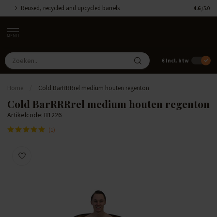
Reused, recycled and upcycled barrels
Handgemaa
4.6
/5.0
MENU
€
Incl. btw
Home
/
Cold BarRRRrel medium houten regenton
Cold BarRRRrel medium houten regenton
Artikelcode: B1226
(1)