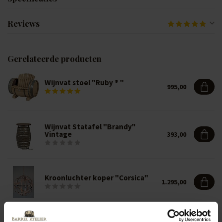
Reviews
Gerelateerde producten
Wijnvat stoel "Ruby ® "
995,00
Wijnvat Statafel "Brandy"
Vintage
393,00
Kroonluchter koper "Corsica"
1.295,00