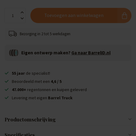
Toevoegen aan winkelwagen
Bezorging in 2 tot 5 werkdagen
Eigen ontwerp maken?
Ga naar BarrelID.nl
55 jaar
de specialist!
Beoordeeld met een
4,6 / 5
47.000+
regentonnen en kuipen geleverd
Levering met eigen
Barrel Truck
Productomschrijving
Specificaties