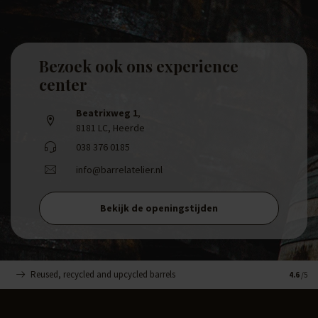
Bezoek ook ons experience
center
Beatrixweg 1
,
8181 LC, Heerde
038 376 0185
info@barrelatelier.nl
Bekijk de openingstijden
Reused, recycled and upcycled barrels
Handge
4.6
/5