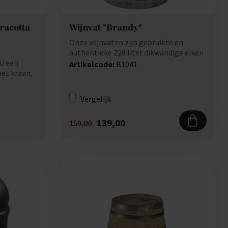
racotta
Wijnvat "Brandy"
Onze wijnvaten zijn gebruikte en
authentieke 228 liter dikwandige eiken
 u een
wijnvate...
Artikelcode:
B1041
et kraan,
Vergelijk
139,00
159,00