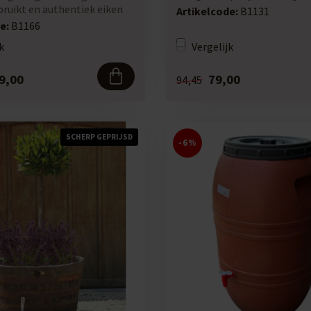
wi...
bruikt en authentiek eiken
Artikelcode:
B1131
e:
B1166
k
Vergelijk
9,00
79,00
94,45
SCHERP GEPRIJSD
-6%