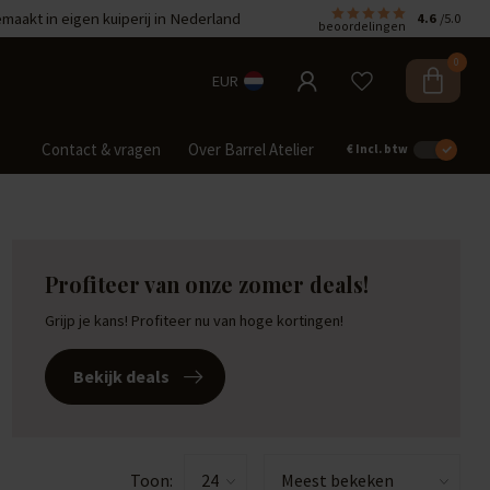
aakt in eigen kuiperij in Nederland
4.6
/5.0
beoordelingen
0
EUR
Contact & vragen
Over Barrel Atelier
€
Incl. btw
Profiteer van onze zomer deals!
Grijp je kans! Profiteer nu van hoge kortingen!
Barrel-Rent
Deals
Bekijk deals
Toon: