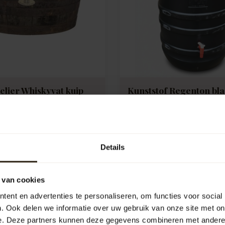
elier Whiskyvat kuip
Kunststof Regenton bla
ch' LOW
met kraan
emaakt van een 190 tot 240
Voor een scherpe prijs krijgt
vat. De kuip is gemaakt van
gebruikte, maar nette ton m
e:
1286
geschik...
Artikelcode:
M1607
Details
k
Vergelijk
 van cookies
00
29,95
31,95
ent en advertenties te personaliseren, om functies voor social
. Ook delen we informatie over uw gebruik van onze site met on
e. Deze partners kunnen deze gegevens combineren met andere i