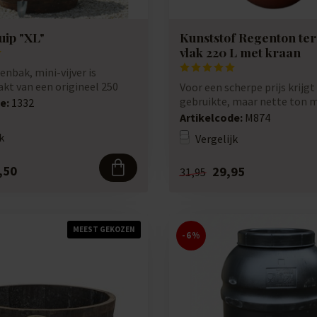
uip "XL"
Kunststof Regenton ter
vlak 220 L met kraan
enbak, mini-vijver is
t van een origineel 250
Voor een scherpe prijs krijgt
v...
gebruikte, maar nette ton m
e:
1332
geschik...
Artikelcode:
M874
k
Vergelijk
,50
29,95
31,95
MEEST GEKOZEN
-6%