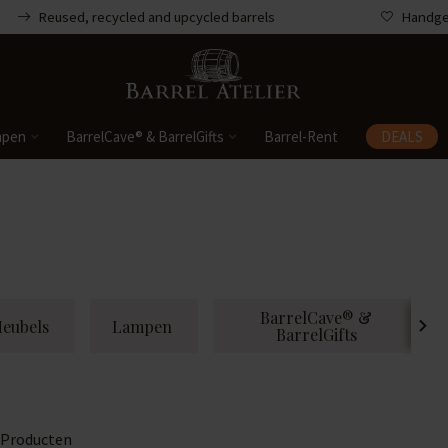
Reused, recycled and upcycled barrels
Handgem
mpen
BarrelCave® & BarrelGifts
Barrel-Rent
DEALS
BarrelCave® &
eubels
Lampen
BarrelGifts
Producten