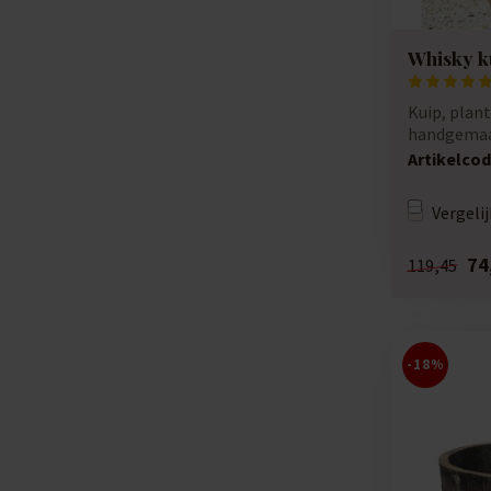
Whisky k
Kuip, plant
handgemaak
liter Whisky
Artikelcod
Vergelij
74
119,45
-18%