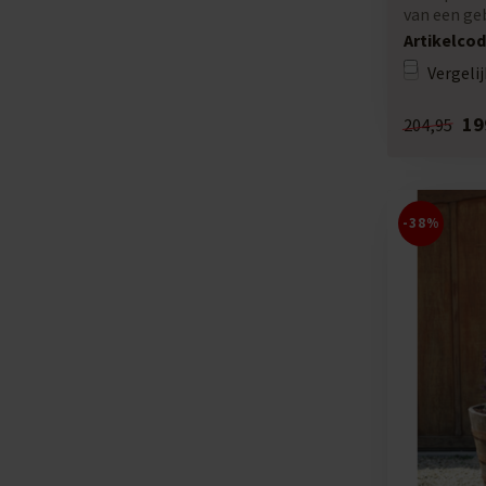
van een ge
wijnvat....
Artikelcod
Vergelij
19
204,95
-38%