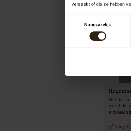
verstrekt of die ze hebben v
Toestemmingsselectie
Noodzakelijk
Regenton
Met deze r
wordt de r
regenwater
Artikelcod
...
Vergelij