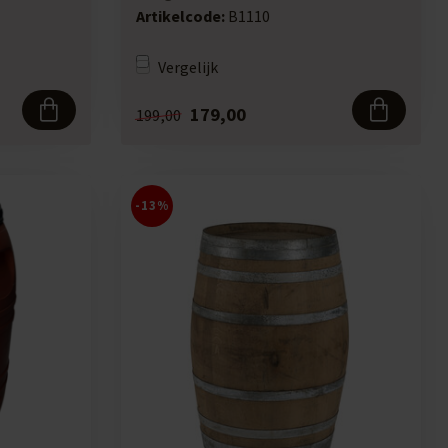
wijnvat. De...
Artikelcode:
B1110
Vergelijk
179,00
199,00
-13%