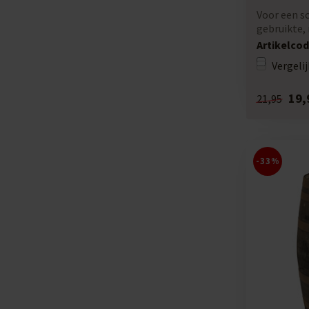
Voor een sc
gebruikte,
voor div...
Artikelcod
Vergelij
19,
21,95
-33%