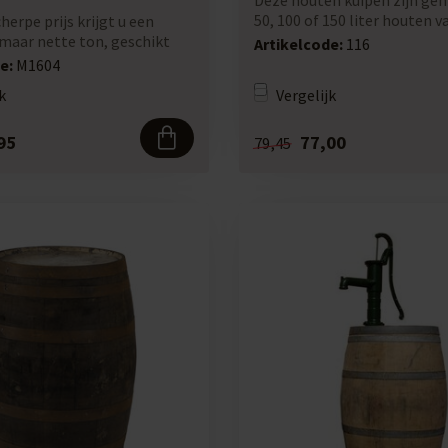
Deze houten kuipen zijn ge
50, 100 of 150 liter houten 
herpe prijs krijgt u een
wee...
 maar nette ton, geschikt
Artikelcode:
116
e:
M1604
k
Vergelijk
95
77,00
79,45