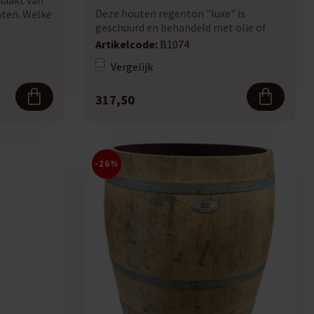
maakt van
Deze houten regenton "luxe" is
vaten. Welke
geschuurd en behandeld met olie of
lak.
Artikelcode:
B1074
Let op:...
Vergelijk
317,50
-26%