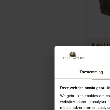
Barrel At
'Scottis
Kuip handg
ltr. Whisky
Whi...
Artikelcod
Toestemming
Vergelij
Deze website maakt gebruik
49,
59,95
We gebruiken cookies om cont
websiteverkeer te analyseren
media, adverteren en analys