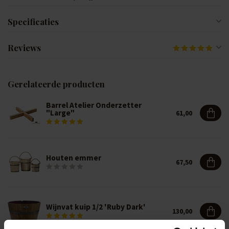
Specificaties
Reviews
Gerelateerde producten
Barrel Atelier Onderzetter
"Large"
61,00
Houten emmer
67,50
Wijnvat kuip 1/2 'Ruby Dark'
130,00