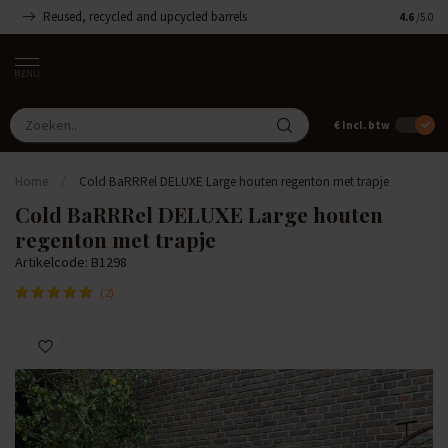
Reused, recycled and upcycled barrels
Handgemaa
4.6
/5.0
MENU
€
Incl. btw
Home
/
Cold BaRRRel DELUXE Large houten regenton met trapje
Cold BaRRRel DELUXE Large houten
regenton met trapje
Artikelcode: B1298
(2)