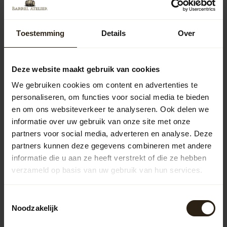
Wijnvat kuip 1/4 'Ruby Dark'
99,00
Toestemming
Details
Over
Deze website maakt gebruik van cookies
Wijnvat kuip 3/4 'Ruby Dark'
160,00
We gebruiken cookies om content en advertenties te
personaliseren, om functies voor social media te bieden
en om ons websiteverkeer te analyseren. Ook delen we
informatie over uw gebruik van onze site met onze
Vragen over dit product?
partners voor social media, adverteren en analyse. Deze
Neem gerust contact op met onze klantenservice op
partners kunnen deze gegevens combineren met andere
info@barrelatelier.nl
of
038 - 3760185
. We helpen je graag!
informatie die u aan ze heeft verstrekt of die ze hebben
verzameld op basis van uw gebruik van hun services.
Recent bekeken
Toestemmingsselectie
Noodzakelijk