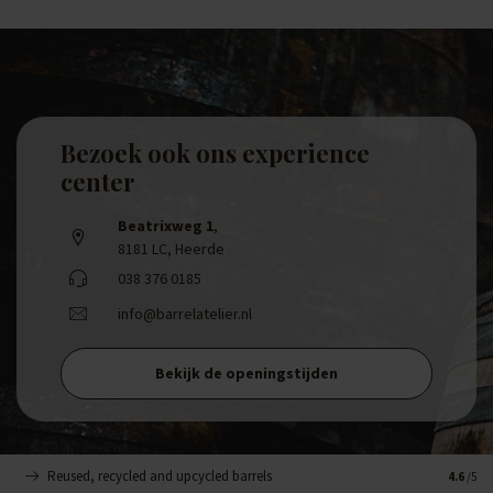
Bezoek ook ons experience
center
Beatrixweg 1
,
8181 LC, Heerde
038 376 0185
info@barrelatelier.nl
Bekijk de openingstijden
Reused, recycled and upcycled barrels
Handge
4.6
/5