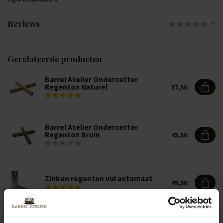
Reviews
Gerelateerde producten
Barrel Atelier Onderzetter
Regenton Naturel
37,50
Barrel Atelier Onderzetter
Regenton Bruin
43,50
Zinken regenton vul automaat
49,50