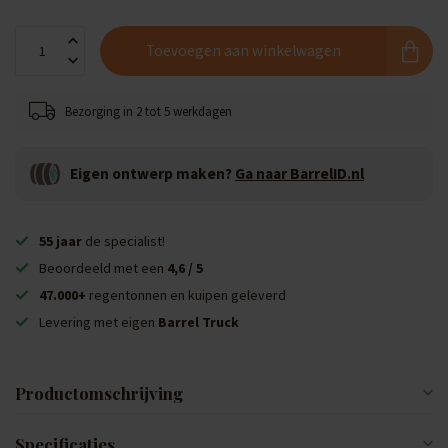
Toevoegen aan winkelwagen
Bezorging in 2 tot 5 werkdagen
Eigen ontwerp maken?
Ga naar BarrelID.nl
55 jaar
de specialist!
Beoordeeld met een
4,6 / 5
47.000+
regentonnen en kuipen geleverd
Levering met eigen
Barrel Truck
Productomschrijving
Specificaties