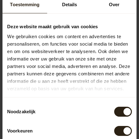
Regenton vul automaat
18,50
Toestemming
Details
Over
Deze website maakt gebruik van cookies
Barrel Atelier Wijnvat kuip
"Bourgogne XL"
106,00
We gebruiken cookies om content en advertenties te
personaliseren, om functies voor social media te bieden
en om ons websiteverkeer te analyseren. Ook delen we
informatie over uw gebruik van onze site met onze
Vragen over dit product?
partners voor social media, adverteren en analyse. Deze
Neem gerust contact op met onze klantenservice op
partners kunnen deze gegevens combineren met andere
info@barrelatelier.nl
of
038 - 3760185
. We helpen je graag!
informatie die u aan ze heeft verstrekt of die ze hebben
verzameld op basis van uw gebruik van hun services.
Recent bekeken
Toestemmingsselectie
Noodzakelijk
Voorkeuren