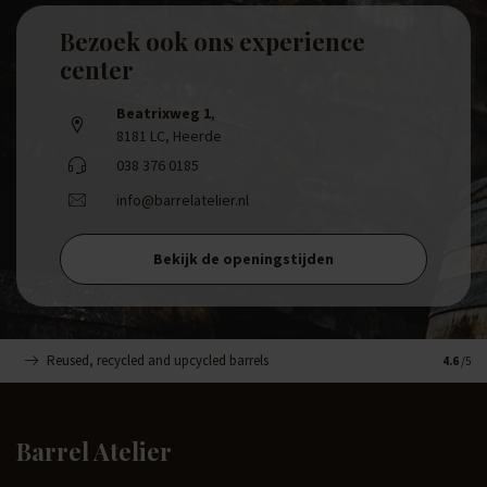
Bezoek ook ons experience
center
Beatrixweg 1
,
8181 LC, Heerde
038 376 0185
info@barrelatelier.nl
Bekijk de openingstijden
Reused, recycled and upcycled barrels
Handge
4.6
/5
Barrel Atelier