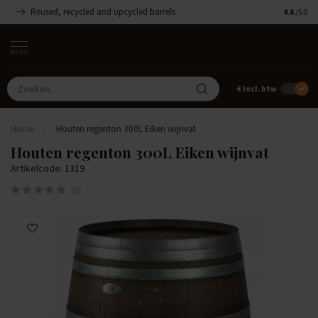
Reused, recycled and upcycled barrels
Handgemaa
4.6
/5.0
MENU
€
Incl. btw
Home
/
Houten regenton 300L Eiken wijnvat
Houten regenton 300L Eiken wijnvat
Artikelcode: 1319
(0)