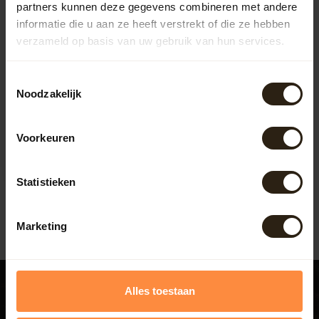
partners kunnen deze gegevens combineren met andere
informatie die u aan ze heeft verstrekt of die ze hebben
verzameld op basis van uw gebruik van hun services.
Toestemmingsselectie
Luxe ronde badkuip
Noodzakelijk
groot
Handgemaakte luxe ronde
Voorkeuren
badkuip. Gemaakt van
duurzaam en zeer sterk
Artikelcode:
391
robinia (acc...
Statistieken
1.695,00
Marketing
Alles toestaan