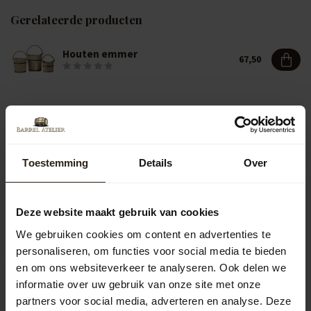
Gerelateerde producten
Houten emmer
67,50
Vragen over dit product?
Neem gerust contact op met onze klantenservice op
info@barrelatelier.nl
of
038 - 3760185
. We helpen je graag!
Toestemming
Details
Over
Deze website maakt gebruik van cookies
Recent bekeken
We gebruiken cookies om content en advertenties te
personaliseren, om functies voor social media te bieden
en om ons websiteverkeer te analyseren. Ook delen we
informatie over uw gebruik van onze site met onze
partners voor social media, adverteren en analyse. Deze