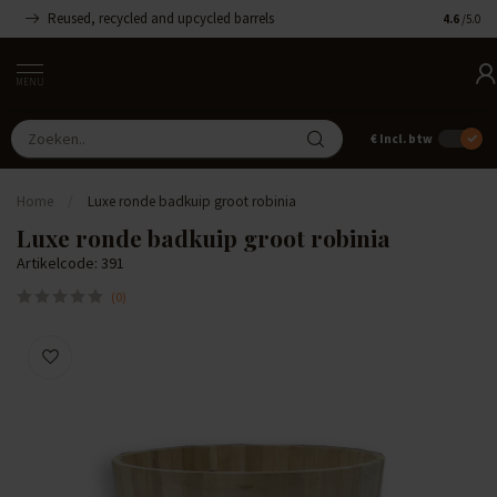
Reused, recycled and upcycled barrels
Handgemaa
4.6
/5.0
MENU
€
Incl. btw
Home
/
Luxe ronde badkuip groot robinia
Luxe ronde badkuip groot robinia
Artikelcode: 391
(0)