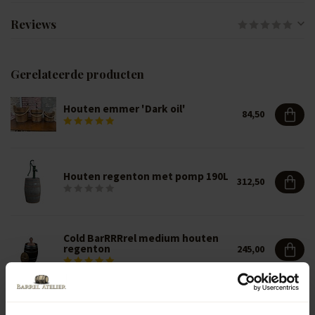
Reviews
Gerelateerde producten
Houten emmer 'Dark oil'
84,50
Houten regenton met pomp 190L
312,50
Cold BarRRRrel medium houten
regenton
245,00
Cold BarRRRrel XLarge houten