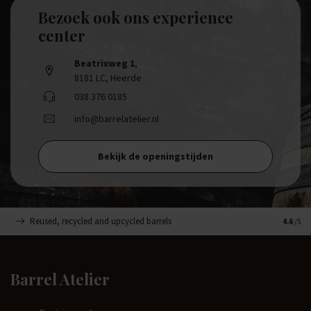
Bezoek ook ons experience
center
Beatrixweg 1
,
8181 LC, Heerde
038 376 0185
info@barrelatelier.nl
Bekijk de openingstijden
Reused, recycled and upcycled barrels
Handge
4.6
/5
Barrel Atelier