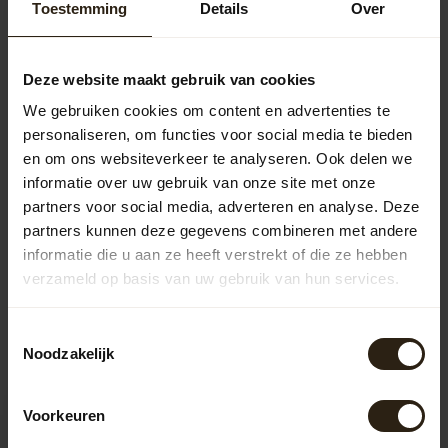
regenton verhuur
60,00
Toestemming
Details
Over
Deze website maakt gebruik van cookies
Houten regenton met pomp 225L
328,00
We gebruiken cookies om content en advertenties te
personaliseren, om functies voor social media te bieden
en om ons websiteverkeer te analyseren. Ook delen we
informatie over uw gebruik van onze site met onze
Vragen over dit product?
partners voor social media, adverteren en analyse. Deze
Neem gerust contact op met onze klantenservice op
partners kunnen deze gegevens combineren met andere
info@barrelatelier.nl
of
038 - 3760185
. We helpen je graag!
informatie die u aan ze heeft verstrekt of die ze hebben
verzameld op basis van uw gebruik van hun services.
Recent bekeken
Toestemmingsselectie
Noodzakelijk
Voorkeuren