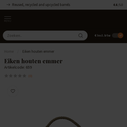
Reused, recycled and upcycled barrels
Handgemaa
4.6
/5.0
MENU
€
Incl. btw
Home
/
Eiken houten emmer
Eiken houten emmer
Artikelcode: 659
(0)