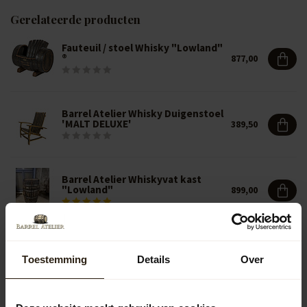
Gerelateerde producten
Fauteuil / stoel Whisky "Lowland"
®
877,00
Barrel Atelier Whisky Duigenstoel
'MALT DELUXE'
389,50
Barrel Atelier Whiskyvat kast
"Lowland"
899,00
Display / Whiskykast 'Lowland'
695,00
Toestemming
Details
Over