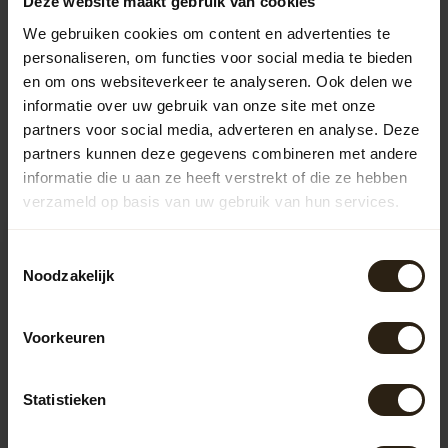
Deze website maakt gebruik van cookies
Vragen over dit product?
We gebruiken cookies om content en advertenties te
Neem gerust contact op met onze klantenservice op
personaliseren, om functies voor social media te bieden
info@barrelatelier.nl
of
038 - 3760185
. We helpen je graag!
en om ons websiteverkeer te analyseren. Ook delen we
informatie over uw gebruik van onze site met onze
partners voor social media, adverteren en analyse. Deze
Recent bekeken
partners kunnen deze gegevens combineren met andere
informatie die u aan ze heeft verstrekt of die ze hebben
verzameld op basis van uw gebruik van hun services.
NEW PRODUCT
Toestemmingsselectie
Noodzakelijk
Voorkeuren
Statistieken
Barrel Atelier The Oval
Glen salontafel