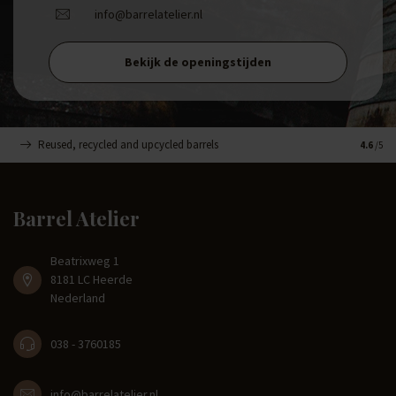
info@barrelatelier.nl
Bekijk de openingstijden
Reused, recycled and upcycled barrels
Handge
4.6
/5
Barrel Atelier
Beatrixweg 1
8181 LC Heerde
Nederland
038 - 3760185
info@barrelatelier.nl