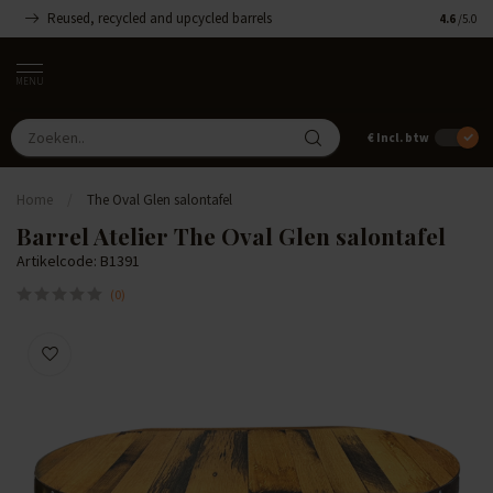
Reused, recycled and upcycled barrels
Handgemaa
4.6
/5.0
MENU
€
Incl. btw
Home
/
The Oval Glen salontafel
Barrel Atelier The Oval Glen salontafel
Artikelcode: B1391
(0)