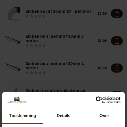
Zinken bocht 80mm 85° met mof
17,50
Zinken buis met mof 80mm 3
meter
63,00
Zinken buis met mof 80mm 2
meter
43,50
Zinken regenton vulautomaat
met flexibele slang
252,50
Toestemming
Details
Over
Zinken regenton vul automaat
39,95