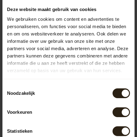
Deze website maakt gebruik van cookies
We gebruiken cookies om content en advertenties te
Vragen over dit product?
personaliseren, om functies voor social media te bieden
Neem gerust contact op met onze klantenservice op
en om ons websiteverkeer te analyseren. Ook delen we
info@barrelatelier.nl
of
038 - 3760185
. We helpen je graag!
informatie over uw gebruik van onze site met onze
partners voor social media, adverteren en analyse. Deze
partners kunnen deze gegevens combineren met andere
informatie die u aan ze heeft verstrekt of die ze hebben
Recent bekeken
verzameld op basis van uw gebruik van hun services.
Toestemmingsselectie
Noodzakelijk
Voorkeuren
Statistieken