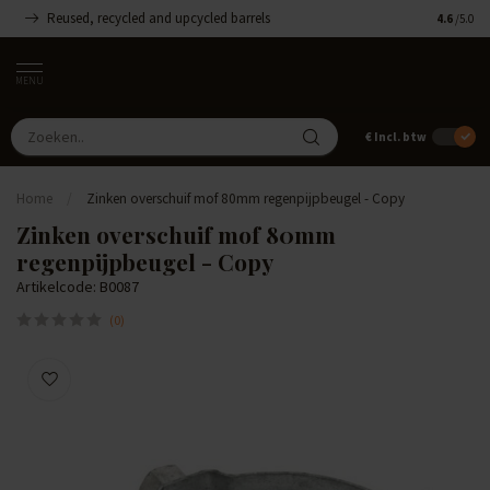
Reused, recycled and upcycled barrels
Handgemaa
4.6
/5.0
MENU
€
Incl. btw
Home
/
Zinken overschuif mof 80mm regenpijpbeugel - Copy
Zinken overschuif mof 80mm
regenpijpbeugel - Copy
Artikelcode: B0087
(0)