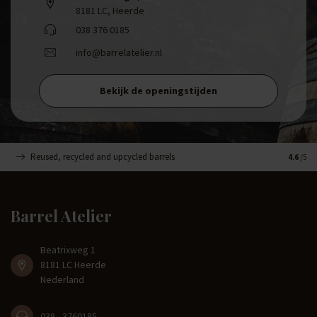
8181 LC, Heerde
038 376 0185
info@barrelatelier.nl
Bekijk de openingstijden
Reused, recycled and upcycled barrels
Handge
4.6
/5
Barrel Atelier
Beatrixweg 1
8181 LC Heerde
Nederland
038 - 3760185