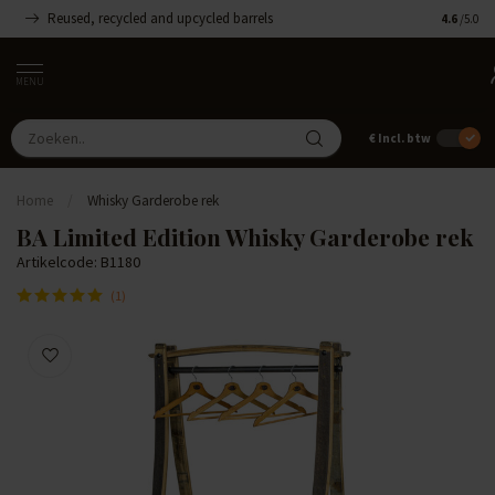
Reused, recycled and upcycled barrels
Handgemaa
4.6
/5.0
MENU
€
Incl. btw
Home
/
Whisky Garderobe rek
BA Limited Edition Whisky Garderobe rek
Artikelcode: B1180
(1)