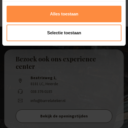
Alles toestaan
Selectie toestaan
Bezoek ook ons experience
center
Beatrixweg 1
,
8181 LC, Heerde
038 376 0185
info@barrelatelier.nl
Bekijk de openingstijden