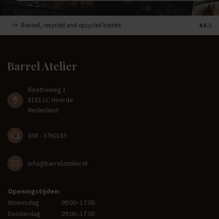
Reused, recycled and upcycled barrels
Handge
4.6
/5
Barrel Atelier
Beatrixweg 1
8181 LC Heerde
Nederland
038 - 3760185
info@barrelatelier.nl
Openingstijden:
Woensdag
09:00–17:00
Donderdag
09:00–17:00