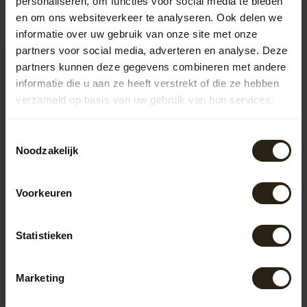
Recent bekeken
personaliseren, om functies voor social media te bieden
en om ons websiteverkeer te analyseren. Ook delen we
informatie over uw gebruik van onze site met onze
partners voor social media, adverteren en analyse. Deze
partners kunnen deze gegevens combineren met andere
informatie die u aan ze heeft verstrekt of die ze hebben
verzameld op basis van uw gebruik van hun services.
Toestemmingsselectie
Noodzakelijk
BA Limited Edition
Voorkeuren
Whisky Garderobe rek
®
Statistieken
Dit handgemaakte garderobe
rek van gebruikte whiskyvaten
is niet alleen een pra...
Artikelcode:
B1180
Marketing
489,00