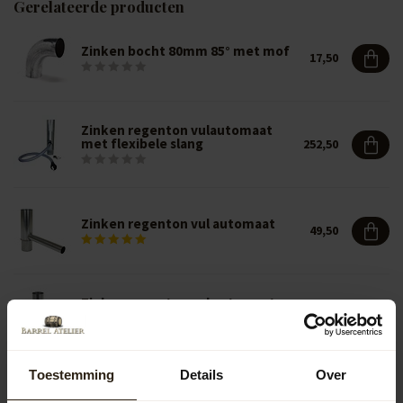
Gerelateerde producten
Zinken bocht 80mm 85° met mof
17,50
Zinken regenton vulautomaat
met flexibele slang
252,50
Zinken regenton vul automaat
49,50
Zinken regenton vul automaat
met klep
39,50
Toestemming
Details
Over
Barrel Atelier Houten regenton
222,50
"Deal" 228L