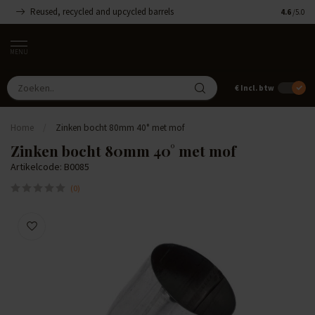
Reused, recycled and upcycled barrels
Handgemaa
4.6
/5.0
MENU
€
Incl. btw
Home
/
Zinken bocht 80mm 40° met mof
Zinken bocht 80mm 40° met mof
Artikelcode: B0085
(0)