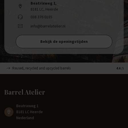
Beatrixweg 1
,
8181 LC, Heerde
038 376 0185
info@barrelatelier.nl
Bekijk de openingstijden
Reused, recycled and upcycled barrels
Handge
4.6
/5
Barrel Atelier
Beatrixweg 1
8181 LC Heerde
Nederland