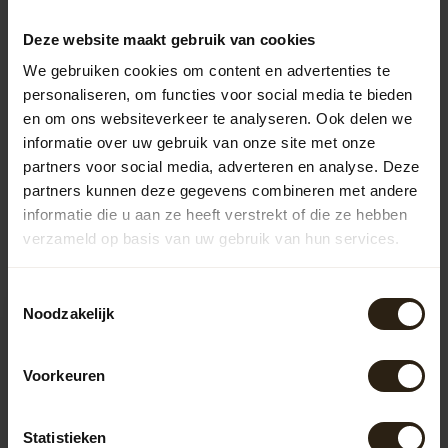
214,95
Deze website maakt gebruik van cookies
We gebruiken cookies om content en advertenties te
personaliseren, om functies voor social media te bieden
Vragen over dit product?
en om ons websiteverkeer te analyseren. Ook delen we
Neem gerust contact op met onze klantenservice op
informatie over uw gebruik van onze site met onze
info@barrelatelier.nl
of
038 - 3760185
. We helpen je graag!
partners voor social media, adverteren en analyse. Deze
partners kunnen deze gegevens combineren met andere
informatie die u aan ze heeft verstrekt of die ze hebben
Recent bekeken
verzameld op basis van uw gebruik van hun services.
Toestemmingsselectie
Noodzakelijk
Voorkeuren
Statistieken