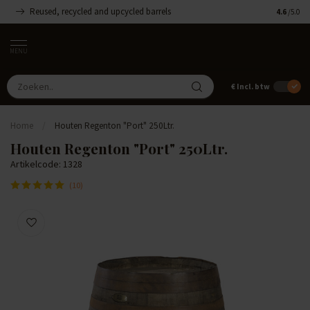
Reused, recycled and upcycled barrels
Handgemaa
4.6
/5.0
MENU
€
Incl. btw
Home
/
Houten Regenton "Port" 250Ltr.
Houten Regenton "Port" 250Ltr.
Artikelcode: 1328
(10)