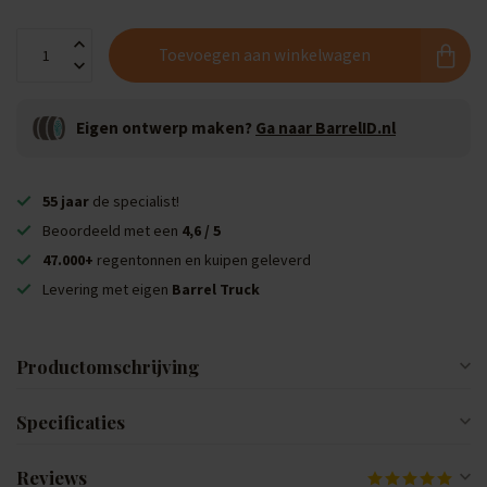
Toevoegen aan winkelwagen
Eigen ontwerp maken?
Ga naar BarrelID.nl
55 jaar
de specialist!
Beoordeeld met een
4,6 / 5
47.000+
regentonnen en kuipen geleverd
Levering met eigen
Barrel Truck
Productomschrijving
Specificaties
Reviews