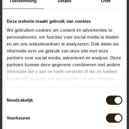
Toestemming
Details
Over
Barrel Atelier Portvat kuip "XXL"
228,50
Deze website maakt gebruik van cookies
We gebruiken cookies om content en advertenties te
personaliseren, om functies voor social media te bieden
en om ons websiteverkeer te analyseren. Ook delen we
Vragen over dit product?
informatie over uw gebruik van onze site met onze
Neem gerust contact op met onze klantenservice op
info@barrelatelier.nl
of
038 - 3760185
. We helpen je graag!
partners voor social media, adverteren en analyse. Deze
partners kunnen deze gegevens combineren met andere
informatie die u aan ze heeft verstrekt of die ze hebben
verzameld op basis van uw gebruik van hun services.
Recent bekeken
Toestemmingsselectie
Noodzakelijk
Voorkeuren