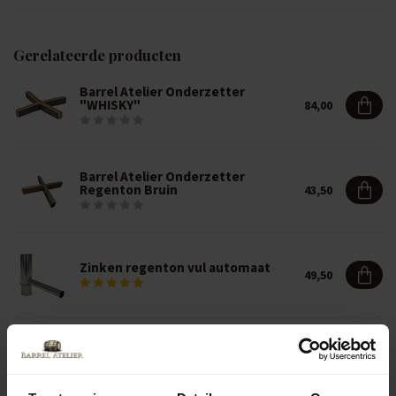
Gerelateerde producten
Barrel Atelier Onderzetter
"WHISKY"
84,00
Barrel Atelier Onderzetter
Regenton Bruin
43,50
Zinken regenton vul automaat
49,50
Regenton vul automaat
18,50