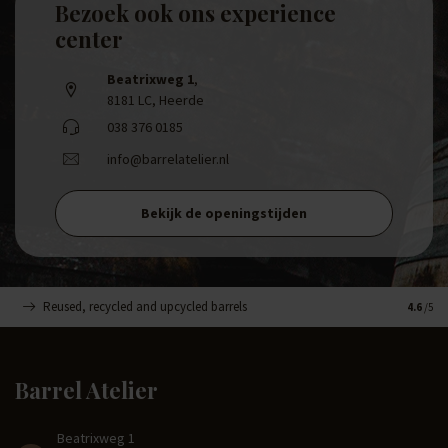
Bezoek ook ons experience
center
Beatrixweg 1
,
8181 LC, Heerde
038 376 0185
info@barrelatelier.nl
Bekijk de openingstijden
Reused, recycled and upcycled barrels
Handge
4.6
/5
Barrel Atelier
Beatrixweg 1