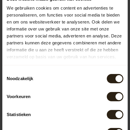
bar ook op bestemming?
We gebruiken cookies om content en advertenties te
Groetjes
personaliseren, om functies voor social media te bieden
Florence
en om ons websiteverkeer te analyseren. Ook delen we
informatie over uw gebruik van onze site met onze
Recente artikelen
partners voor social media, adverteren en analyse. Deze
partners kunnen deze gegevens combineren met andere
21-11-2022
informatie die u aan ze heeft verstrekt of die ze hebben
Wat te doen met een houten regenton in de winter
verzameld op basis van uw gebruik van hun services.
2 Reacties
Toestemmingsselectie
20-09-2022
Noodzakelijk
Een regenton aansluiten op de regenpijp
Voorkeuren
24-08-2022
Voor een regenton subsidie aanvragen
1 Opmerking
Statistieken
01-08-2020