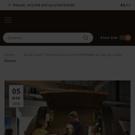
Reused, recycled and upcycled barrels
Handgemaa
4.6
/5.0
MENU
€
Incl. btw
Home
/
Kiosk huren? Deze kraam komt rechtstreeks uit een sprookje
/
Nieuws
05
MAR
2018