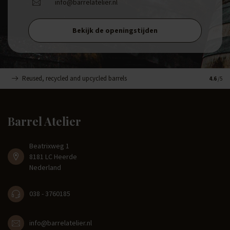
info@barrelatelier.nl
Bekijk de openingstijden
Reused, recycled and upcycled barrels
Handge
4.6
/5
Barrel Atelier
Beatrixweg 1
8181 LC Heerde
Nederland
038 - 3760185
info@barrelatelier.nl