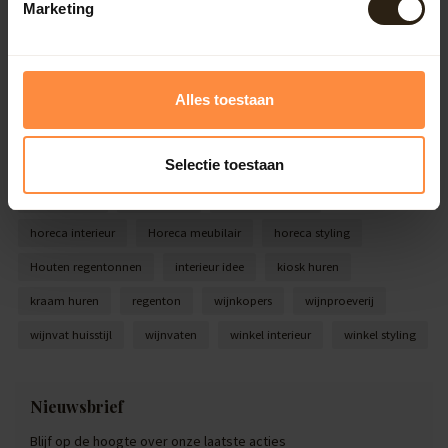
5 redenen om voor een houten regenton te kiezen
Marketing
04-03-2019
5 creatieve interieur styling ideeën voor Horeca en
Alles toestaan
Winkels
Selectie toestaan
Tags
Bar ontwerp
barkrukken
foodtruck huren
horeca interieur
Horeca meubilair
horeca styling
Houten regentonnen
interieur idee
kiosk huren
kraam huren
regenton
wijnkopers
wijnproeverij
wijnvat huisstijl
wijnvaten
winkel interieur
winkel styling
Nieuwsbrief
Blijf op de hoogte over onze laatste acties