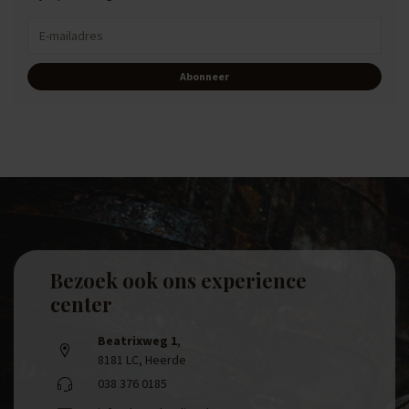
Abonneer
Bezoek ook ons experience
center
Beatrixweg 1
,
8181 LC, Heerde
038 376 0185